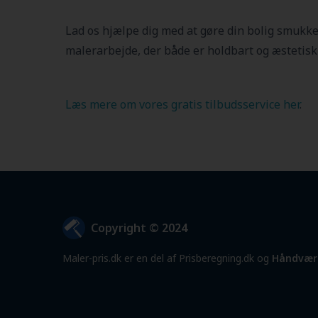
Lad os hjælpe dig med at gøre din bolig smukk
malerarbejde, der både er holdbart og æstetisk 
Læs mere om vores gratis tilbudsservice her
.
Copyright © 2024
Maler-pris.dk er en del af Prisberegning.dk og
Håndvær