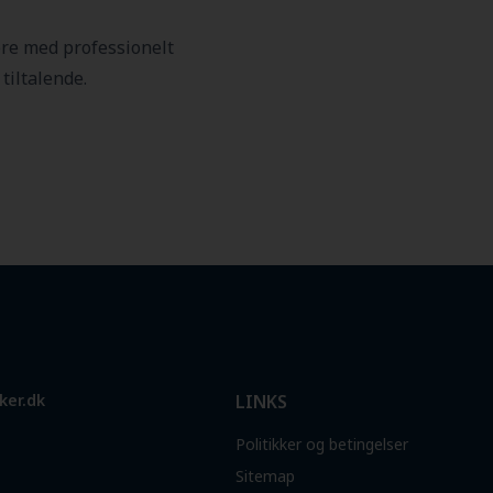
ere med professionelt
tiltalende.
ker.dk
LINKS
Politikker og betingelser
Sitemap