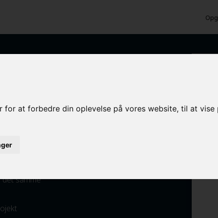
Opga
f facader og træværk
 for at forbedre din oplevelse på vores website, til at vis
inger
ed det samme
rojekt