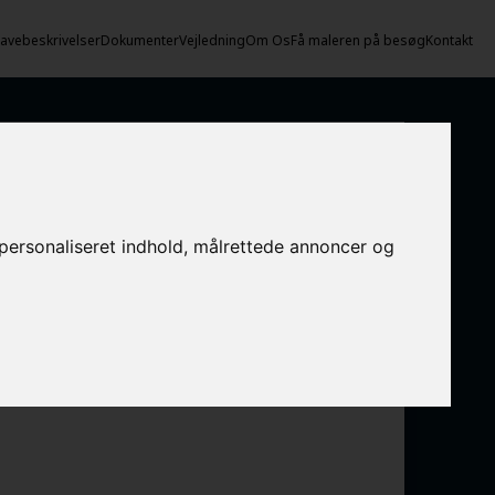
vebeskrivelser
Dokumenter
Vejledning
Om Os
Få maleren på besøg
Kontakt
e personaliseret indhold, målrettede annoncer og