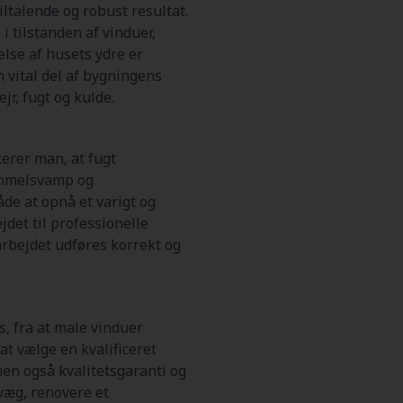
iltalende og robust resultat.
i tilstanden af vinduer,
lse af husets ydre er
n vital del af bygningens
r, fugt og kulde.
kerer man, at fugt
immelsvamp og
de at opnå et varigt og
jdet til professionelle
rbejdet udføres korrekt og
, fra at male vinduer
at vælge en kvalificeret
men også kvalitetsgaranti og
 væg, renovere et