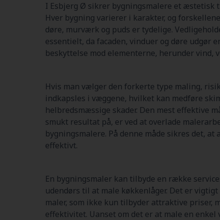
I Esbjerg Ø sikrer bygningsmalere et æstetisk t
Hver bygning varierer i karakter, og forskellene 
døre, murværk og puds er tydelige. Vedligeholde
essentielt, da facaden, vinduer og døre udgør e
beskyttelse mod elementerne, herunder vind, vej
Hvis man vælger den forkerte type maling, risi
indkapsles i væggene, hvilket kan medføre sk
helbredsmæssige skader. Den mest effektive må
smukt resultat på, er ved at overlade malerarbe
bygningsmalere. På denne måde sikres det, at a
effektivt.
En bygningsmaler kan tilbyde en række services
udendørs til at male køkkenlåger. Det er vigtigt 
maler, som ikke kun tilbyder attraktive priser, 
effektivitet. Uanset om det er at male en enkel