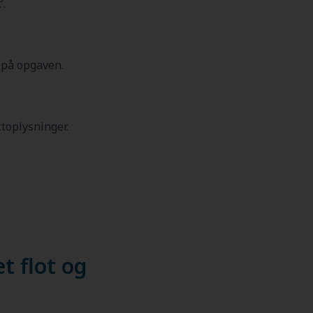
’.
 på opgaven.
ktoplysninger.
t flot og