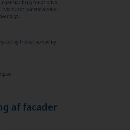
nger har brug for at blive
, hvis huset har trævinduer,
dvendigt.
yttet og frisket op ved ny
pgave.
ng af facader