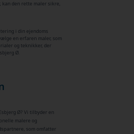
 kan den rette maler sikre,
tering i din ejendoms
 vælge en erfaren maler, som
rialer og teknikker, der
sbjerg Ø.
en
Esbjerg Ø? Vi tilbyder en
ionelle malere og
dspartnere, som omfatter