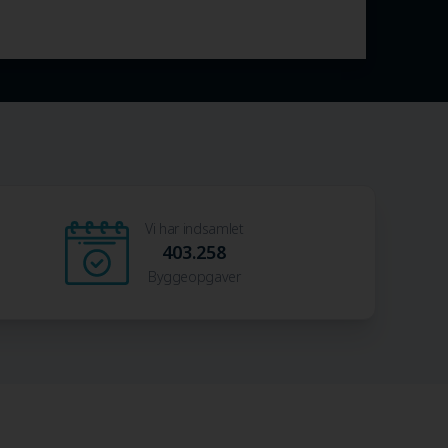
Vi har indsamlet
403.258
Byggeopgaver