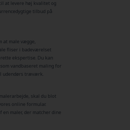
l at levere høj kvalitet og
urrencedygtige tilbud på
m at male vægge,
le fliser i badeværelset
 rette ekspertise. Du kan
 såsom vandbaseret maling for
il udendørs træværk.
 malerarbejde, skal du blot
ores online formular.
 af en maler, der matcher dine