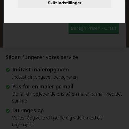
FRAFLYTNINGSPAKKE:
Skift indstillinger
Beregn Prisen - Gratis
Sådan fungerer vores service
Indtast maleropgaven
Indtast din opgave i beregneren
Pris for en maler pr. mail
Du får din vejledende pris på en maler pr. mail med det
samme
Du ringes op
Vores rådgivere vil hjælpe dig videre med dit
tagprojekt