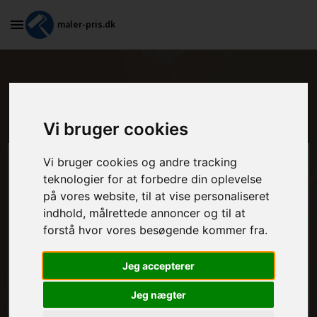
maler-pris.dk
Billigt tilbud på maling af døre i
Kangaatsiaq
Vi bruger cookies
Vi bruger cookies og andre tracking
Beregn prisen her
teknologier for at forbedre din oplevelse
på vores website, til at vise personaliseret
MALEROPGAVER - INDVENDIGT:
indhold, målrettede annoncer og til at
forstå hvor vores besøgende kommer fra.
MALEROPGAVER - UDVENDIGT:
Jeg accepterer
Jeg nægter