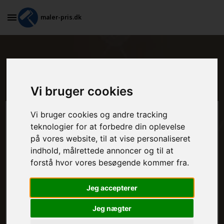
maler-pris.dk
Billigt tilbud på maling af døre i
Hørve
Vi bruger cookies
Vi bruger cookies og andre tracking
Beregn prisen her
teknologier for at forbedre din oplevelse
på vores website, til at vise personaliseret
MALEROPGAVER - INDVENDIGT:
indhold, målrettede annoncer og til at
forstå hvor vores besøgende kommer fra.
MALEROPGAVER - UDVENDIGT:
Jeg accepterer
Jeg nægter