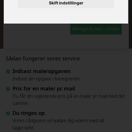
FRAFLYTNINGSPAKKE:
Skift indstillinger
Beregn Prisen - Gratis
Sådan fungerer vores service
Indtast maleropgaven
Indtast din opgave i beregneren
Pris for en maler pr. mail
Du får din vejledende pris på en maler pr. mail med det
samme
Du ringes op
Vores rådgivere vil hjælpe dig videre med dit
tagprojekt