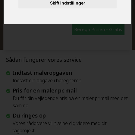
FRAFLYTNINGSPAKKE:
Skift indstillinger
Beregn Prisen - Gratis
Sådan fungerer vores service
Indtast maleropgaven
Indtast din opgave i beregneren
Pris for en maler pr. mail
Du får din vejledende pris på en maler pr. mail med det
samme
Du ringes op
Vores rådgivere vil hjælpe dig videre med dit
tagprojekt