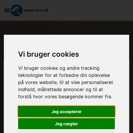
maler-pris.dk
Billigt tilbud på maling af døre i
Frøstrup
Vi bruger cookies
Vi bruger cookies og andre tracking
Beregn prisen her
teknologier for at forbedre din oplevelse
på vores website, til at vise personaliseret
MALEROPGAVER - INDVENDIGT:
indhold, målrettede annoncer og til at
forstå hvor vores besøgende kommer fra.
MALEROPGAVER - UDVENDIGT:
Jeg accepterer
Jeg nægter