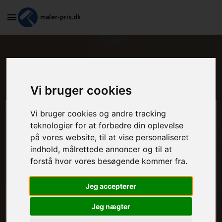
maler-pris.dk
Billigt tilbud på maling af døre i
Dybvad
Vi bruger cookies
Vi bruger cookies og andre tracking
Beregn prisen her
teknologier for at forbedre din oplevelse
på vores website, til at vise personaliseret
MALEROPGAVER - INDVENDIGT:
indhold, målrettede annoncer og til at
forstå hvor vores besøgende kommer fra.
MALEROPGAVER - UDVENDIGT:
Jeg accepterer
Jeg nægter