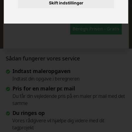
FRAFLYTNINGSPAKKE:
Skift indstillinger
Beregn Prisen - Gratis
Sådan fungerer vores service
Indtast maleropgaven
Indtast din opgave i beregneren
Pris for en maler pr. mail
Du får din vejledende pris på en maler pr. mail med det
samme
Du ringes op
Vores rådgivere vil hjælpe dig videre med dit
tagprojekt