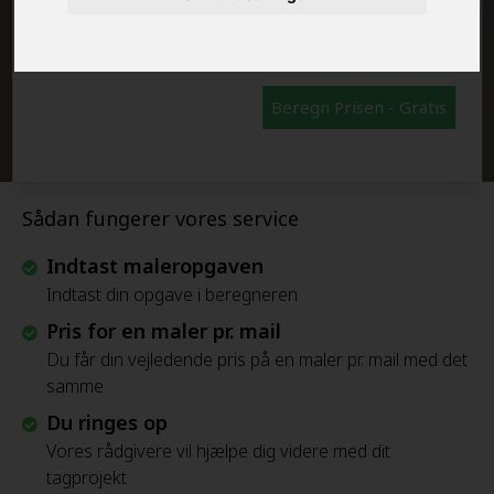
FRAFLYTNINGSPAKKE:
Beregn Prisen - Gratis
Sådan fungerer vores service
Indtast maleropgaven
Indtast din opgave i beregneren
Pris for en maler pr. mail
Du får din vejledende pris på en maler pr. mail med det
samme
Du ringes op
Vores rådgivere vil hjælpe dig videre med dit
tagprojekt