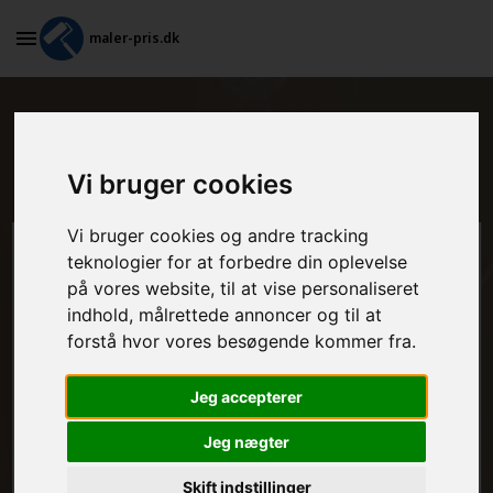
maler-pris.dk
Billige malere i lokalområdet i
Nyrup
Vi bruger cookies
Vi bruger cookies og andre tracking
Beregn prisen her
teknologier for at forbedre din oplevelse
på vores website, til at vise personaliseret
indhold, målrettede annoncer og til at
MALEROPGAVER - INDVENDIGT:
forstå hvor vores besøgende kommer fra.
Jeg accepterer
MALEROPGAVER - UDVENDIGT:
Jeg nægter
Skift indstillinger