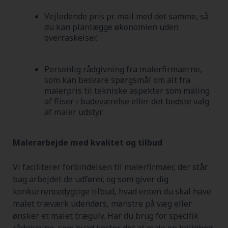
Vejledende pris pr. mail med det samme, så
du kan planlægge økonomien uden
overraskelser.
Personlig rådgivning fra malerfirmaerne,
som kan besvare spørgsmål om alt fra
malerpris til tekniske aspekter som maling
af fliser i badeværelse eller det bedste valg
af maler udstyr.
Malerarbejde med kvalitet og tilbud
Vi faciliterer forbindelsen til malerfirmaer, der står
bag arbejdet de udfører, og som giver dig
konkurrencedygtige tilbud, hvad enten du skal have
malet træværk udendørs, mønstre på væg eller
ønsker et malet trægulv. Har du brug for specifik
rådgivning, som hvad koster det at male en lejlighed