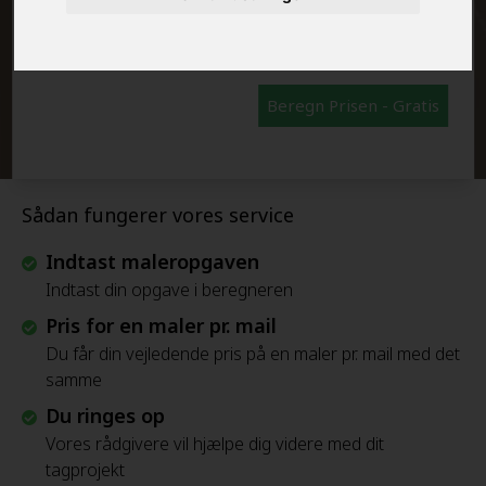
FRAFLYTNINGSPAKKE:
Beregn Prisen - Gratis
Sådan fungerer vores service
Indtast maleropgaven
Indtast din opgave i beregneren
Pris for en maler pr. mail
Du får din vejledende pris på en maler pr. mail med det
samme
Du ringes op
Vores rådgivere vil hjælpe dig videre med dit
tagprojekt