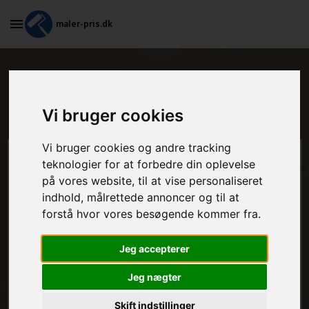
maler-pris.dk
Billige malere i lokalområdet i
Højby
Vi bruger cookies
Vi bruger cookies og andre tracking
Beregn prisen her
teknologier for at forbedre din oplevelse
på vores website, til at vise personaliseret
indhold, målrettede annoncer og til at
MALEROPGAVER - INDVENDIGT:
forstå hvor vores besøgende kommer fra.
Jeg accepterer
MALEROPGAVER - UDVENDIGT:
Jeg nægter
Skift indstillinger