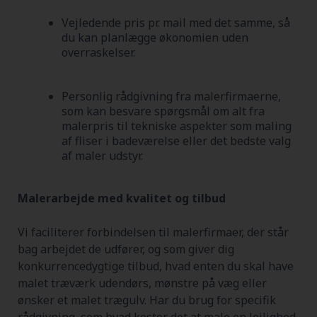
Vejledende pris pr. mail med det samme, så
du kan planlægge økonomien uden
overraskelser.
Personlig rådgivning fra malerfirmaerne,
som kan besvare spørgsmål om alt fra
malerpris til tekniske aspekter som maling
af fliser i badeværelse eller det bedste valg
af maler udstyr.
Malerarbejde med kvalitet og tilbud
Vi faciliterer forbindelsen til malerfirmaer, der står
bag arbejdet de udfører, og som giver dig
konkurrencedygtige tilbud, hvad enten du skal have
malet træværk udendørs, mønstre på væg eller
ønsker et malet trægulv. Har du brug for specifik
rådgivning, som hvad koster det at male en lejlighed