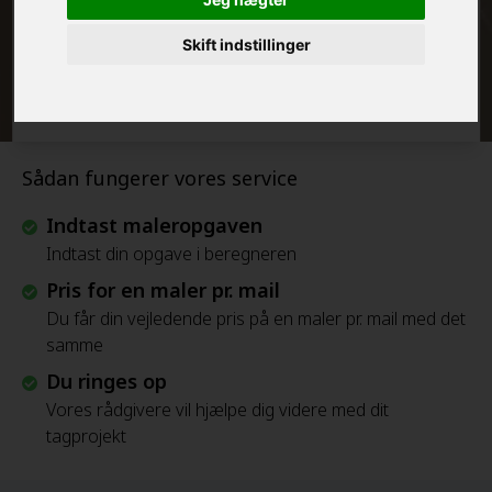
Skift indstillinger
Beregn Prisen - Gratis
Sådan fungerer vores service
Indtast maleropgaven
Indtast din opgave i beregneren
Pris for en maler pr. mail
Du får din vejledende pris på en maler pr. mail med det
samme
Du ringes op
Vores rådgivere vil hjælpe dig videre med dit
tagprojekt