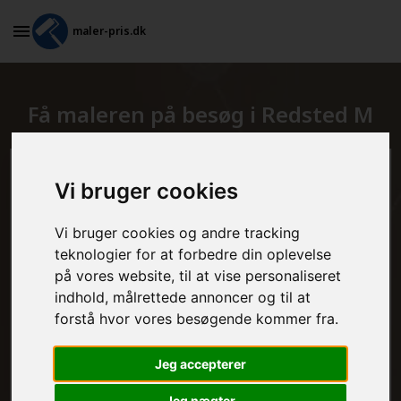
maler-pris.dk
Få maleren på besøg i Redsted M
Beregn prisen her
Vi bruger cookies
MALEROPGAVER - INDVENDIGT:
Vi bruger cookies og andre tracking
teknologier for at forbedre din oplevelse
på vores website, til at vise personaliseret
indhold, målrettede annoncer og til at
MALEROPGAVER - UDVENDIGT:
forstå hvor vores besøgende kommer fra.
Jeg accepterer
FRAFLYTNINGSPAKKE:
Jeg nægter