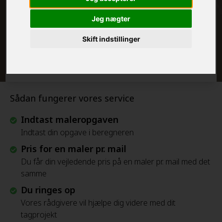
FRAFLYTNINGSPAKKE:
Jeg nægter
Skift indstillinger
Beregn Prisen - Gratis
Sådan fungerer vores service
Indtast maleropgaven
Indtast din opgave i beregneren
Pris for en maler pr. mail
Du får din vejledende pris på en maler pr. mail med det
samme
Du ringes op
Vores rådgivere vil hjælpe dig videre med dit
tagprojekt