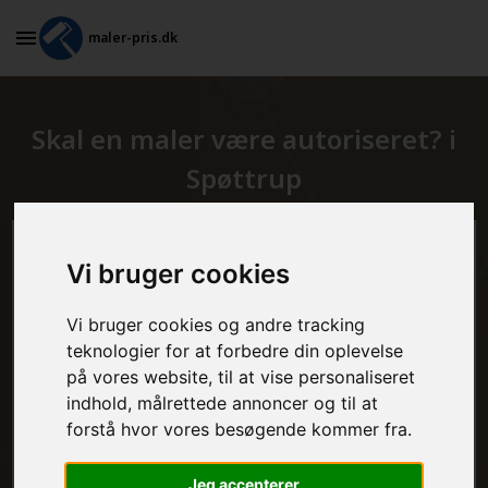
maler-pris.dk
Skal en maler være autoriseret? i
Spøttrup
Beregn prisen her
Vi bruger cookies
MALEROPGAVER - INDVENDIGT:
Vi bruger cookies og andre tracking
teknologier for at forbedre din oplevelse
på vores website, til at vise personaliseret
indhold, målrettede annoncer og til at
MALEROPGAVER - UDVENDIGT:
forstå hvor vores besøgende kommer fra.
Jeg accepterer