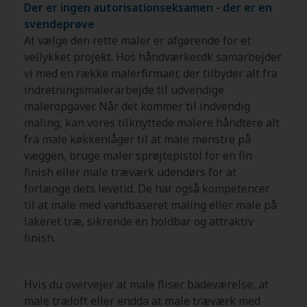
Der er ingen autorisationseksamen - der er en
svendeprøve
At vælge den rette maler er afgørende for et
vellykket projekt. Hos håndværker.dk samarbejder
vi med en række malerfirmaer, der tilbyder alt fra
indretningsmalerarbejde til udvendige
maleropgaver. Når det kommer til indvendig
maling, kan vores tilknyttede malere håndtere alt
fra male køkkenlåger til at male mønstre på
væggen, bruge maler sprøjtepistol for en fin
finish eller male træværk udendørs for at
forlænge dets levetid. De har også kompetencer
til at male med vandbaseret maling eller male på
lakeret træ, sikrende en holdbar og attraktiv
finish.
Hvis du overvejer at male fliser badeværelse, at
male træloft eller endda at male træværk med