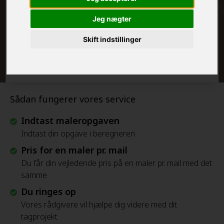
FRAFLYTNINGSPAKKE:
Jeg nægter
Skift indstillinger
Beregn Prisen - Gratis
Sådan fungerer vores service
Indtast maleropgaven
Indtast din opgave i beregneren
Pris for en maler pr. mail
Du får din vejledende pris på en maler pr. mail med det
samme
Du ringes op
Vores rådgivere vil hjælpe dig videre med dit
tagprojekt