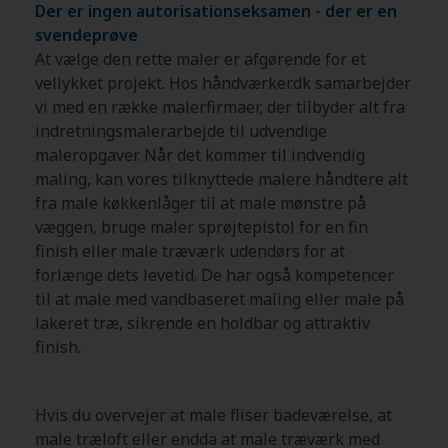
Der er ingen autorisationseksamen - der er en
svendeprøve
At vælge den rette maler er afgørende for et
vellykket projekt. Hos håndværker.dk samarbejder
vi med en række malerfirmaer, der tilbyder alt fra
indretningsmalerarbejde til udvendige
maleropgaver. Når det kommer til indvendig
maling, kan vores tilknyttede malere håndtere alt
fra male køkkenlåger til at male mønstre på
væggen, bruge maler sprøjtepistol for en fin
finish eller male træværk udendørs for at
forlænge dets levetid. De har også kompetencer
til at male med vandbaseret maling eller male på
lakeret træ, sikrende en holdbar og attraktiv
finish.
Hvis du overvejer at male fliser badeværelse, at
male træloft eller endda at male træværk med