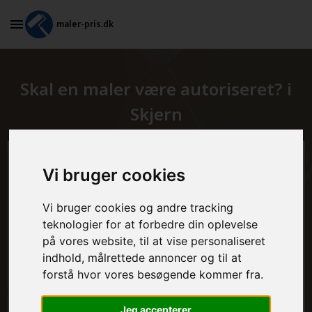
maler-pris.dk
Skal en maler være autoriseret? i
Skjern
Beregn prisen her
Vi bruger cookies
MALEROPGAVER - INDVENDIGT:
Vi bruger cookies og andre tracking
teknologier for at forbedre din oplevelse
på vores website, til at vise personaliseret
indhold, målrettede annoncer og til at
MALEROPGAVER - UDVENDIGT:
forstå hvor vores besøgende kommer fra.
Jeg accepterer