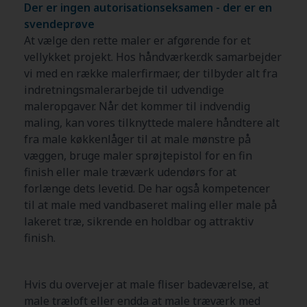
Der er ingen autorisationseksamen - der er en
svendeprøve
At vælge den rette maler er afgørende for et
vellykket projekt. Hos håndværker.dk samarbejder
vi med en række malerfirmaer, der tilbyder alt fra
indretningsmalerarbejde til udvendige
maleropgaver. Når det kommer til indvendig
maling, kan vores tilknyttede malere håndtere alt
fra male køkkenlåger til at male mønstre på
væggen, bruge maler sprøjtepistol for en fin
finish eller male træværk udendørs for at
forlænge dets levetid. De har også kompetencer
til at male med vandbaseret maling eller male på
lakeret træ, sikrende en holdbar og attraktiv
finish.
Hvis du overvejer at male fliser badeværelse, at
male træloft eller endda at male træværk med