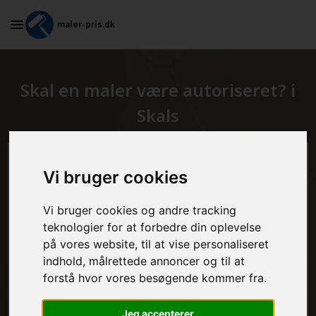
maler-pris.dk
Skal en maler være autoriseret? i
Skals
Beregn prisen her
Vi bruger cookies
MALEROPGAVER - INDVENDIGT:
Vi bruger cookies og andre tracking
teknologier for at forbedre din oplevelse
på vores website, til at vise personaliseret
indhold, målrettede annoncer og til at
MALEROPGAVER - UDVENDIGT:
forstå hvor vores besøgende kommer fra.
Jeg accepterer