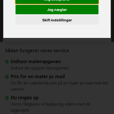
FRAFLYTNINGSPAKKE:
Jeg nægter
Skift indstillinger
Beregn Prisen - Gratis
Sådan fungerer vores service
Indtast maleropgaven
Indtast din opgave i beregneren
Pris for en maler pr. mail
Du får din vejledende pris på en maler pr. mail med det
samme
Du ringes op
Vores rådgivere vil hjælpe dig videre med dit
tagprojekt