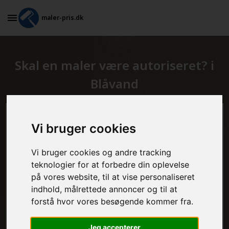
maler-pris.dk
Skal en maler være autoriseret? i
Blåvand
Beregn prisen her
Vi bruger cookies
MALEROPGAVER - INDVENDIGT:
Vi bruger cookies og andre tracking
teknologier for at forbedre din oplevelse
på vores website, til at vise personaliseret
indhold, målrettede annoncer og til at
MALEROPGAVER - UDVENDIGT:
forstå hvor vores besøgende kommer fra.
Jeg accepterer