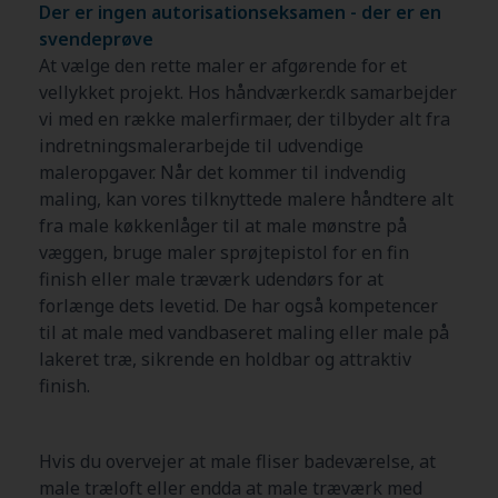
Der er ingen autorisationseksamen - der er en
svendeprøve
At vælge den rette maler er afgørende for et
vellykket projekt. Hos håndværker.dk samarbejder
vi med en række malerfirmaer, der tilbyder alt fra
indretningsmalerarbejde til udvendige
maleropgaver. Når det kommer til indvendig
maling, kan vores tilknyttede malere håndtere alt
fra male køkkenlåger til at male mønstre på
væggen, bruge maler sprøjtepistol for en fin
finish eller male træværk udendørs for at
forlænge dets levetid. De har også kompetencer
til at male med vandbaseret maling eller male på
lakeret træ, sikrende en holdbar og attraktiv
finish.
Hvis du overvejer at male fliser badeværelse, at
male træloft eller endda at male træværk med