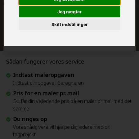
FRAFLYTNINGSPAKKE:
Jeg nægter
Skift indstillinger
Beregn Prisen - Gratis
Sådan fungerer vores service
Indtast maleropgaven
Indtast din opgave i beregneren
Pris for en maler pr. mail
Du får din vejledende pris på en maler pr. mail med det
samme
Du ringes op
Vores rådgivere vil hjælpe dig videre med dit
tagprojekt